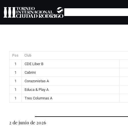
Saltar
al
contenido
Pos
Club
1
CDE Liber B
1
Cabrini
1
Corazonistas A
1
Educa & Play A
1
Tres Columnas A
2 de junio de 2026