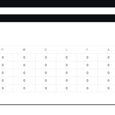
Edición 2026
Encuestas
Categorías
Nuestra App
Pabel
P
W
D
L
F
A
0
0
0
0
0
0
0
0
0
0
0
0
0
0
0
0
0
0
0
0
0
0
0
0
0
0
0
0
0
0