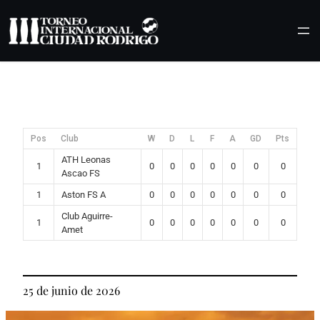
Saltar
al
contenido
Pos
Club
W
D
L
F
A
GD
Pts
ATH Leonas
1
0
0
0
0
0
0
0
Ascao FS
1
Aston FS A
0
0
0
0
0
0
0
Club Aguirre-
1
0
0
0
0
0
0
0
Amet
25 de junio de 2026