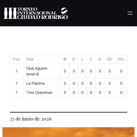
Saltar
al
contenido
Pos
Club
W
D
L
F
A
GD
Pts
Club Aguirre-
1
0
0
0
0
0
0
0
Amet B
1
La Paloma
0
0
0
0
0
0
0
1
Tres Columnas
0
0
0
0
0
0
0
25 de junio de 2026