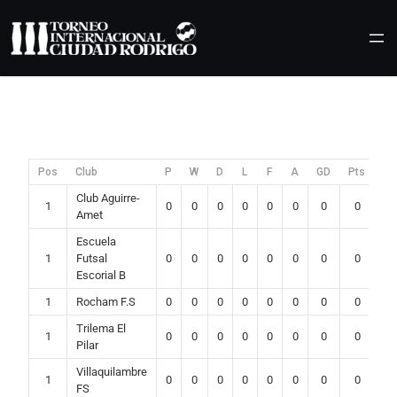
Saltar
al
contenido
Pos
Club
P
W
D
L
F
A
GD
Pts
Club Aguirre-
1
0
0
0
0
0
0
0
0
Amet
Escuela
1
Futsal
0
0
0
0
0
0
0
0
Escorial B
1
Rocham F.S
0
0
0
0
0
0
0
0
Trilema El
1
0
0
0
0
0
0
0
0
Pilar
Villaquilambre
1
0
0
0
0
0
0
0
0
FS