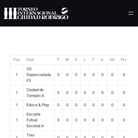
Saltar
al
contenido
Pos
Club
P
W
D
L
F
A
GD
Pts
CD
1
Deporcoslada
0
0
0
0
0
0
0
0
FS
Ciudad de
1
0
0
0
0
0
0
0
0
Torrejón A
1
Educa & Play
0
0
0
0
0
0
0
0
Escuela
1
Futsal
0
0
0
0
0
0
0
0
Escorial A
Tres
1
0
0
0
0
0
0
0
0