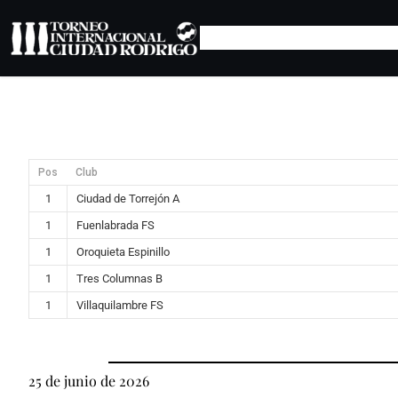
Saltar
al
contenido
Pos
Club
1
Ciudad de Torrejón A
1
Fuenlabrada FS
1
Oroquieta Espinillo
1
Tres Columnas B
1
Villaquilambre FS
25 de junio de 2026