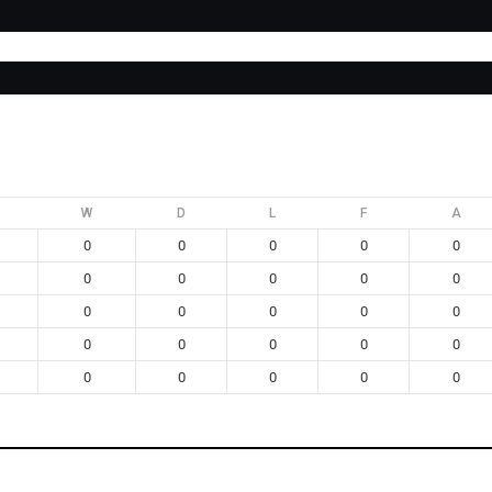
Edición 2026
Encuestas
Categorías
Nuestra App
Pabel
W
D
L
F
A
0
0
0
0
0
0
0
0
0
0
0
0
0
0
0
0
0
0
0
0
0
0
0
0
0