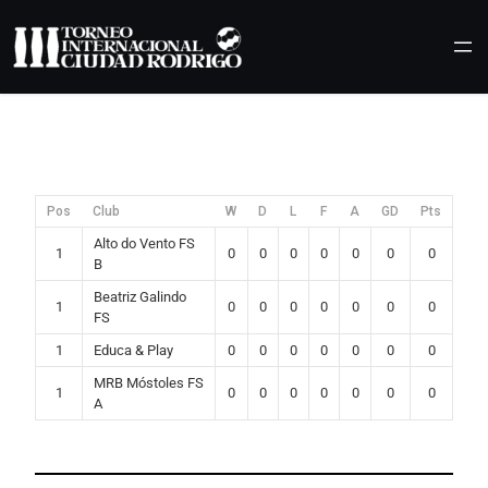
Saltar
al
contenido
Pos
Club
W
D
L
F
A
GD
Pts
Alto do Vento FS
1
0
0
0
0
0
0
0
B
Beatriz Galindo
1
0
0
0
0
0
0
0
FS
1
Educa & Play
0
0
0
0
0
0
0
MRB Móstoles FS
1
0
0
0
0
0
0
0
A